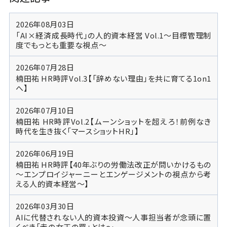
2026年08月03日
「AI×経済成長時代」の人的資本経営 Vol.1～目標管理制
度でもっとも重要な視点～
2026年07月28日
楠田祐 HR時評Vol.3【「辞めない理由」を共に育てる1on1
へ】
2026年07月10日
楠田祐 HR時評Vol.2【ムーンショットを超えろ！前例なき
時代を生き抜く「マースショットHR」】
2026年06月19日
楠田祐 HR時評【40年ぶりの労働法改正が問いかけるもの
～エンプロイジャーニーとエンゲージメントの視点から考
える人的資本経営～】
2026年03月30日
AIに代替されない人的資本投資～人事担当者が念頭に置
くべき「赤の女王の罠」とは～