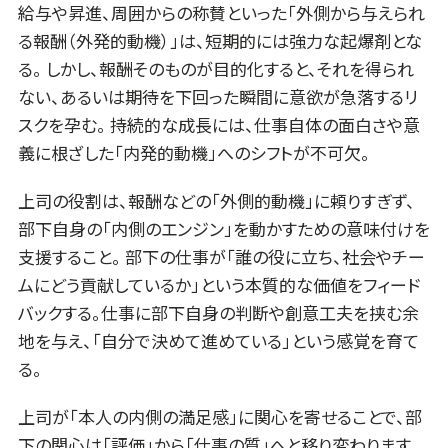
給与や昇進、周囲からの称賛といった「外側から与えられ
る報酬（外発的動機）」は、短期的には強力な起爆剤とな
る。 しかし、報酬そのものが目的化すると、それを得られ
ない、あるいは期待を下回った瞬間に意欲が急落するリ
スクを孕む。 持続的な成長には、仕事自体の面白さや意
義に根ざした「内発的動機」へのシフトが不可欠。
上司の役割は、報酬などの「外側的動機」に頼りすぎず、
部下自身の「内側のエンジン」を動かすための意味付けを
支援すること。 部下の仕事が「誰の役に立ち、社会やチー
ムにどう貢献しているか」という本質的な価値をフィード
バックする。仕事に部下自身の判断や創意工夫を挟む余
地を与え、「自分で決めて進めている」という感覚を育て
る。
上司が「本人の内側の満足感」に関心を寄せることで、部
下の関心は「評価」から「仕事の質」へと移り変わります。