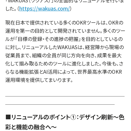
「WAKUAS（ワクアス）」の全面的なリニューアルを行いま
した。（
https://wakuas.com/
）
現在日本で提供されている多くのOKRツールは、OKRの
運用を第一の目的として開発されていません。多くのツー
ルが「目標の登録・その進捗の把握」を目的としているの
に対し、リニューアルしたWAKUASは、経営陣から現場の
従業員まで、組織の全員が同じ方向を向き、成果を最大
化して掴み取るためのツールに進化しました。今後も、さ
らなる機能拡張とAI活用によって、世界最高水準のOKR
運用環境を提供してまいります。
＿＿＿＿＿＿＿＿＿＿＿＿＿＿＿＿＿＿＿＿＿＿＿＿
＿＿＿＿＿＿＿＿＿＿＿＿＿＿＿＿＿＿＿＿＿＿
■リニューアルのポイント①：デザイン刷新～色
彩と機能の融合へ～