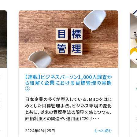
標
【連載】ビジネスパーソン1,000人調査か
ら紐解く企業における目標管理の実態
②
を
日本企業の多くが導入している、MBOをはじ
成
めとした目標管理手法。ビジネス環境の変化
価
と共に、従来の管理手法の限界を感じつつも、
評価制度との関連や、運用面におけ･･･
む
2024年09月25日
もっと読む