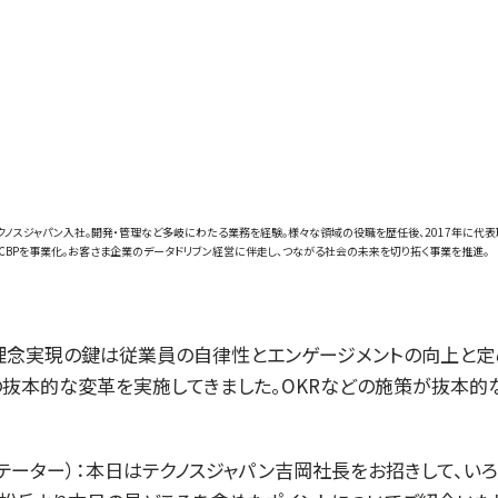
年テクノスジャパン入社。開発・管理など多岐にわたる業務を経験。様々な領域の役職を歴任後、2017年に代
発のCBPを事業化。お客さま企業のデータドリブン経営に伴走し、つながる社会の未来を切り拓く事業を推進。
理念実現の鍵は従業員の自律性とエンゲージメントの向上と定
の抜本的な変革を実施してきました。OKRなどの施策が抜本的
リテーター）：本日はテクノスジャパン吉岡社長をお招きして、い